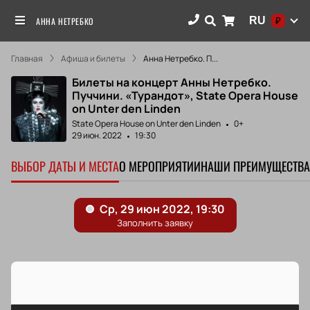
RU
АННА НЕТРЕБКО
₽
Главная
Афиша и билеты
Анна Нетребко. П...
Билеты на концерт Анны Нетребко.
Пуччини. «Турандот», State Opera House
on Unter den Linden
State Opera House on Unter den Linden
0+
29 июн. 2022
19:30
ВЫБОР ДАТЫ И МЕСТА
О МЕРОПРИЯТИИ
НАШИ ПРЕИМУЩЕСТВА