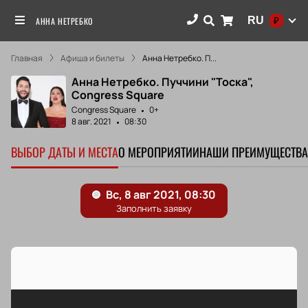
RU
АННА НЕТРЕБКО
₽
Главная
Афиша и билеты
Анна Нетребко. П...
Анна Нетребко. Пуччини "Тоска",
Congress Square
Congress Square
0+
8 авг. 2021
08:30
ВЫБОР ДАТЫ И МЕСТА
О МЕРОПРИЯТИИ
НАШИ ПРЕИМУЩЕСТВА