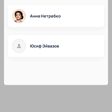
Анна Нетребко
Юсиф Эйвазов