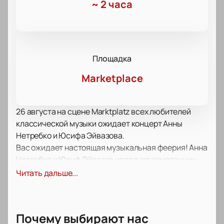
~
2 часа
Площадка
Marketplace
26 августа на сцене Marktplatz всех любителей
классической музыки ожидает концерт Анны
Нетребко и Юсифа Эйвазова.
Вас ожидает настоящая музыкальная феерия! Анна
Нетребко и Юсиф Эйвазов исполнят композиции
мировых классиков, а также авторства российских
Читать дальше...
композиторов.
Все музыканты принимают активное участие в
творческой жизни, часто гастролируют не только
Почему выбирают нас
по России, но и за пределами нашей страны.