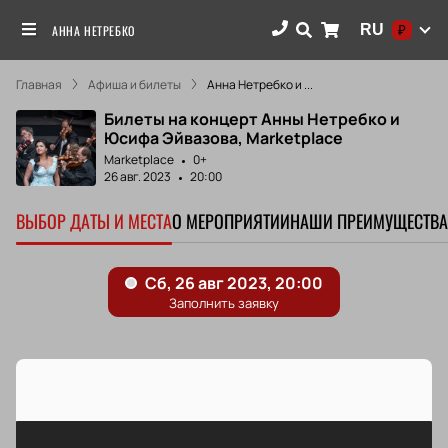
RU
АННА НЕТРЕБКО
₽
Главная
Афиша и билеты
Анна Нетребко и ...
Билеты на концерт Анны Нетребко и
Юсифа Эйвазова, Marketplace
Marketplace
0+
26 авг. 2023
20:00
ВЫБОР ДАТЫ И МЕСТА
О МЕРОПРИЯТИИ
НАШИ ПРЕИМУЩЕСТВА