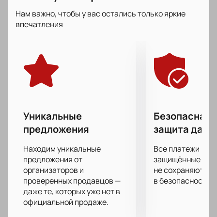
Музыканты часто заняты в театральных
Нам важно, чтобы у вас остались только яркие
постановках, операх, балете. В репертуаре
впечатления
исполнителей не только классическая музыка, но и
эстрадные композиции, а также мелодии из
известных кинофильмов, ставшие мировыми
хитами.
Получите массу удовольствия от прослушивания
прекрасной музыки, которая затрагивает самые
сокровенные струны души.
Уникальные
Безопасная 
предложения
защита данн
Находим уникальные
Все платежи про
предложения от
защищённые шлю
организаторов и
не сохраняются 
проверенных продавцов —
в безопасности.
даже те, которых уже нет в
официальной продаже.