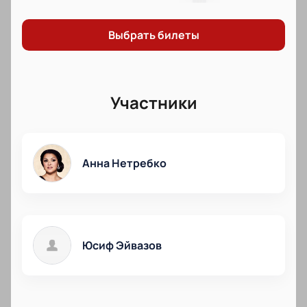
Выбрать билеты
Участники
Анна Нетребко
Юсиф Эйвазов